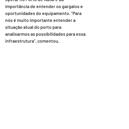
importância de entender os gargalos e 
oportunidades do equipamento. “Para 
nós é muito importante entender a 
situação atual do porto para 
analisarmos as possibilidades para essa 
infraestrutura”, comentou.
Também participaram da reunião o 
presidente do Sindicato das Industrias 
de Extração do Sal do RN (Siesal-RN), 
Airton Torres, o secretário de 
Desenvolvimento Econômico do RN, 
Jaime Calado, do consultor executivo 
do Cluster Tecnológico Naval, Daniel 
Penteado, do assessor técnico do 
Centro Internacional de Negócio da 
FIERN (CIN-FIERN) e de representantes 
de empresas dos setores produtivos do 