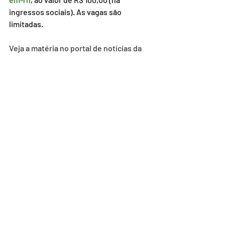
ingressos sociais). As vagas são 
limitadas.
Veja a matéria no portal de notícias da 
FIERN:
Natal vai sediar um dos maiores 
eventos sobre reciclagem do Nordeste; 
inscrições abertas com vagas limitadas 
- FIERN
Posts recentes
Ver tudo