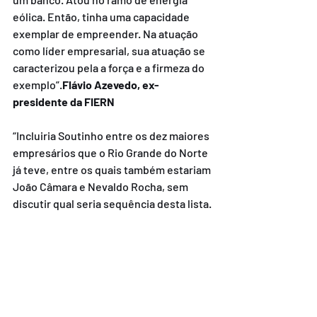
eólica. Então, tinha uma capacidade 
exemplar de empreender. Na atuação 
como líder empresarial, sua atuação se 
caracterizou pela a força e a firmeza do 
exemplo”.
Flávio Azevedo, ex-
presidente da FIERN
“Incluiria Soutinho entre os dez maiores 
empresários que o Rio Grande do Norte 
já teve, entre os quais também estariam 
João Câmara e Nevaldo Rocha, sem 
discutir qual seria sequência desta lista. 
Soutinho é um grande exemplo. No 
período que estive na presidência da 
FIERN, se mostrou completamente 
dedicado à indústria do Rio Grande do 
Norte”.
Abelírio Rocha, ex-presidente 
da FIERN