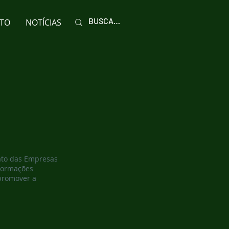
TO
NOTÍCIAS
cato das Empresas
nformações
 promover a