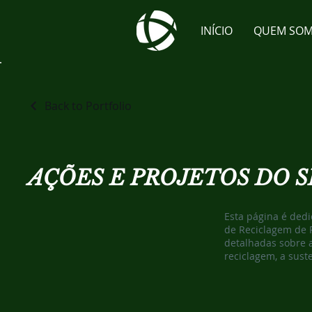
INÍCIO
QUEM SO
Back to Portfolio
AÇÕES E PROJETOS DO 
Esta página é dedi
de Reciclagem de 
detalhadas sobre a
reciclagem, a sust